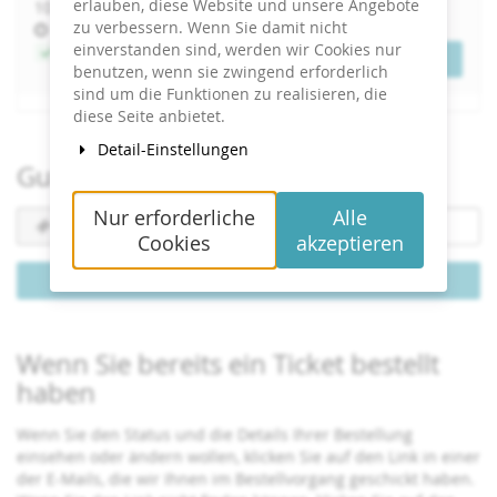
erlauben, diese Website und unsere Angebote
bis
10.
–
11. Mai 2027
zu verbessern. Wenn Sie damit nicht
Uhrzeit
10:00
einverstanden sind, werden wir Cookies nur
Jetzt buchen
Tickets
benutzen, wenn sie zwingend erforderlich
sind um die Funktionen zu realisieren, die
diese Seite anbietet.
Detail-Einstellungen
Gutschein einlösen
Nur erforderliche
Alle
Gutscheincode
erforderlich
Cookies
akzeptieren
Gutschein einlösen
Wenn Sie bereits ein Ticket bestellt
haben
Wenn Sie den Status und die Details Ihrer Bestellung
einsehen oder ändern wollen, klicken Sie auf den Link in einer
der E-Mails, die wir Ihnen im Bestellvorgang geschickt haben.