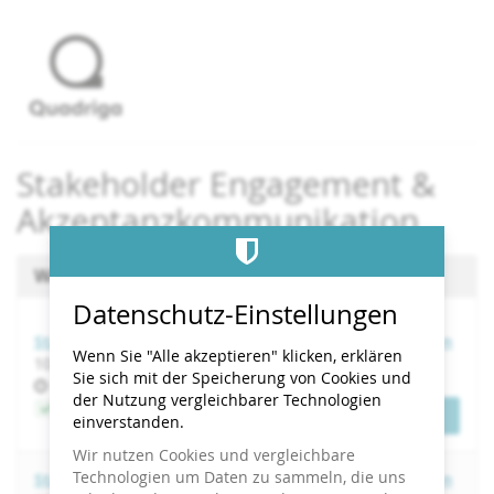
Zum
Haupt-
Inhalt
springen
Stakeholder Engagement &
Akzeptanzkommunikation
Wählen Sie einen Termin aus
Datenschutz-Einstellungen
Stakeholder Engagement & Akzeptanzkommunikation
Wenn Sie "Alle akzeptieren" klicken, erklären
bis
10.
–
11. November 2026
Sie sich mit der Speicherung von Cookies und
Uhrzeit
10:00
der Nutzung vergleichbarer Technologien
Jetzt buchen
Tickets
einverstanden.
Wir nutzen Cookies und vergleichbare
Technologien um Daten zu sammeln, die uns
Stakeholder Engagement & Akzeptanzkommunikation