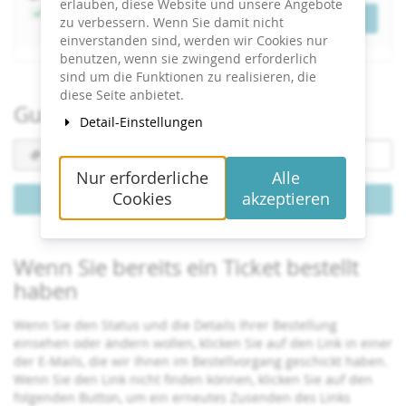
erlauben, diese Website und unsere Angebote
Jetzt buchen
Tickets
zu verbessern. Wenn Sie damit nicht
einverstanden sind, werden wir Cookies nur
benutzen, wenn sie zwingend erforderlich
sind um die Funktionen zu realisieren, die
diese Seite anbietet.
Gutschein einlösen
Detail-Einstellungen
Gutscheincode
erforderlich
Nur erforderliche
Alle
Cookies
akzeptieren
Gutschein einlösen
Wenn Sie bereits ein Ticket bestellt
haben
Wenn Sie den Status und die Details Ihrer Bestellung
einsehen oder ändern wollen, klicken Sie auf den Link in einer
der E-Mails, die wir Ihnen im Bestellvorgang geschickt haben.
Wenn Sie den Link nicht finden können, klicken Sie auf den
folgenden Button, um ein erneutes Zusenden des Links