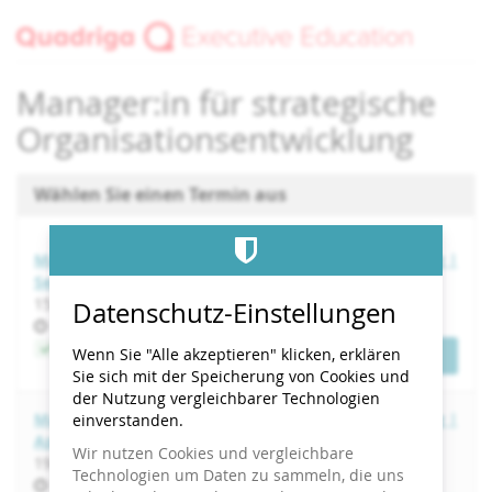
Zum
Haupt-
Inhalt
springen
Manager:in für strategische
Organisationsentwicklung
Wählen Sie einen Termin aus
Manager:in für strategische Organisationsentwicklung |
September-Start 2026
bis
15. September
–
12. November 2026
Datenschutz-Einstellungen
Uhrzeit
17:00
Jetzt buchen
Wenn Sie "Alle akzeptieren" klicken, erklären
Tickets
Sie sich mit der Speicherung von Cookies und
der Nutzung vergleichbarer Technologien
Manager:in für strategische Organisationsentwicklung |
einverstanden.
April-Start 2027
Wir nutzen Cookies und vergleichbare
bis
19. April
–
16. Juni 2027
Technologien um Daten zu sammeln, die uns
Uhrzeit
17:00