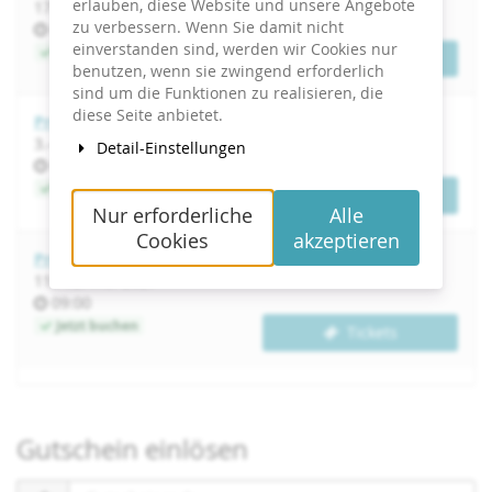
erlauben, diese Website und unsere Angebote
bis
17.
–
18. November 2026
zu verbessern. Wenn Sie damit nicht
Uhrzeit
09:00
einverstanden sind, werden wir Cookies nur
Jetzt buchen
Tickets
benutzen, wenn sie zwingend erforderlich
sind um die Funktionen zu realisieren, die
diese Seite anbietet.
Projekte initiieren, planen, steuern und abschließen
bis
3.
–
4. Februar 2027
Detail-Einstellungen
Uhrzeit
09:00
Jetzt buchen
Tickets
Nur erforderliche
Alle
Cookies
akzeptieren
Projekte initiieren, planen, steuern und abschließen
bis
11.
–
12. Mai 2027
Uhrzeit
09:00
Jetzt buchen
Tickets
Gutschein einlösen
Gutscheincode