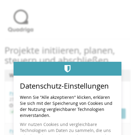
Zum
Haupt-
Inhalt
springen
Projekte initiieren, planen,
steuern und abschließen
Wählen Sie einen Termin aus
Datenschutz-Einstellungen
Projekte initiieren, planen, steuern und abschließen
Wenn Sie "Alle akzeptieren" klicken, erklären
bis
27.
–
28. August 2026
Sie sich mit der Speicherung von Cookies und
Uhrzeit
09:00
der Nutzung vergleichbarer Technologien
Jetzt buchen
Tickets
einverstanden.
Wir nutzen Cookies und vergleichbare
Technologien um Daten zu sammeln, die uns
Projekte initiieren, planen, steuern und abschließen