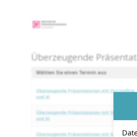
Zum
Haupt-
Inhalt
springen
Überzeugende Präsentati
Wählen Sie einen Termin aus
Überzeugende Präsentationen mit Storytelling
und KI
Überzeugende Präsentationen mit Storytelling
und KI
Date
Überzeugende Präsentationen mit Storytelling