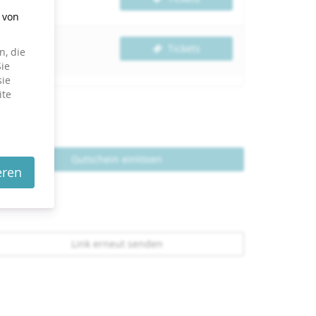
g von
Tickets
, die
ie
sie
ite
Gutschein einlösen
eren
Link erneut senden