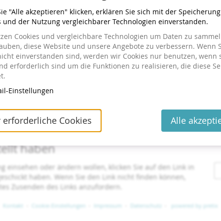
Uhrzeit
bis
09:00
–
15:00
e "Alle akzeptieren" klicken, erklären Sie sich mit der Speicherun
s und der Nutzung vergleichbarer Technologien einverstanden.
Do, 17. Juni 2027
Jetzt buchen
tzen Cookies und vergleichbare Technologien um Daten zu sammeln
Uhrzeit
bis
09:00
–
15:00
lauben, diese Website und unsere Angebote zu verbessern. Wenn S
nicht einverstanden sind, werden wir Cookies nur benutzen, wenn 
d erforderlich sind um die Funktionen zu realisieren, die diese Se
t.
il-Einstellungen
 erforderliche Cookies
Alle akzepti
tellt haben
ng einsehen oder ändern wollen, klicken Sie auf den Link in
 geschickt haben. Wenn Sie den Link nicht finden können,
utes Zusenden des Links anzufordern.
Kontakt
Cookie-Einstellungen
Impressum
Datenschutz
powered by pretix