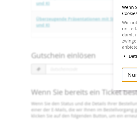
und KI
Wenn Si
Cookie
Überzeugende Präsentationen mit Storytelling
Wir nu
und KI
uns er
damit 
zwingen
anbiete
Gutschein einlösen
Deta
Gutscheincode
erforderlich
Nur
Wenn Sie bereits ein Ticket bes
Wenn Sie den Status und die Details Ihrer Bestellu
einer der E-Mails, die wir Ihnen im Bestellvorgang
klicken Sie auf den folgenden Button, um ein erne