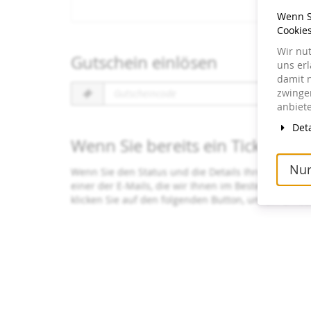
Wenn Si
Cookie
Wir nu
Gutschein einlösen
uns er
damit 
Gutscheincode
zwingen
erforderlich
anbiete
Deta
Wenn Sie bereits ein Ticket bes
Nur
Wenn Sie den Status und die Details Ihrer Bestellu
einer der E-Mails, die wir Ihnen im Bestellvorgang
klicken Sie auf den folgenden Button, um ein erne