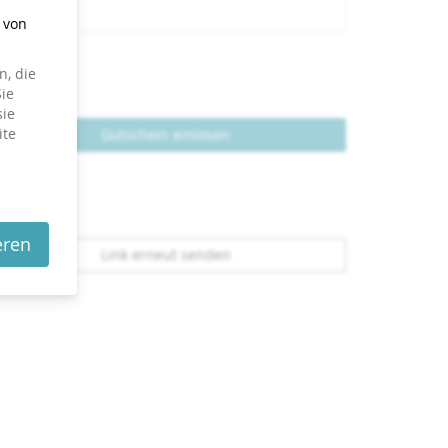
g von
, die
ie
sie
ite
Gutschein einlösen
eren
Link erneut senden