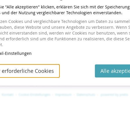
e "Alle akzeptieren" klicken, erklären Sie sich mit der Speicherun
s und der Nutzung vergleichbarer Technologien einverstanden.
tzen Cookies und vergleichbare Technologien um Daten zu sammeln
lauben, diese Website und unsere Angebote zu verbessern. Wenn S
nicht einverstanden sind, werden wir Cookies nur benutzen, wenn 
d erforderlich sind um die Funktionen zu realisieren, die diese Se
t.
il-Einstellungen
tellt haben
 erforderliche Cookies
Alle akzepti
ng einsehen oder ändern wollen, klicken Sie auf den Link in
 geschickt haben. Wenn Sie den Link nicht finden können,
utes Zusenden des Links anzufordern.
Kontakt
Cookie-Einstellungen
Impressum
Datenschutz
powered by pretix