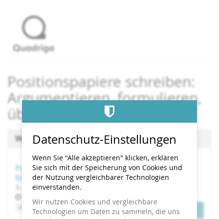
Zum
Haupt-
Inhalt
springen
Positionspapiere schreiben:
Argumentieren, formulieren,
überzeugen
Datenschutz-Einstellungen
Wählen Sie einen Termin aus
Wenn Sie "Alle akzeptieren" klicken, erklären
Positionspapiere schreiben: Argumentieren,
Sie sich mit der Speicherung von Cookies und
formulieren, überzeugen
der Nutzung vergleichbarer Technologien
bis
3.
–
4. November 2026
einverstanden.
Uhrzeit
09:00
Wir nutzen Cookies und vergleichbare
Jetzt buchen
Tickets
Technologien um Daten zu sammeln, die uns