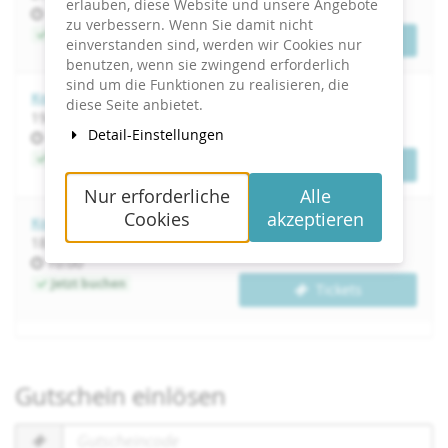
erlauben, diese Website und unsere Angebote
Uhrzeit
10:00
zu verbessern. Wenn Sie damit nicht
Jetzt buchen
Tickets
einverstanden sind, werden wir Cookies nur
benutzen, wenn sie zwingend erforderlich
sind um die Funktionen zu realisieren, die
Kommunikationstraining
diese Seite anbietet.
bis
19.
–
20. Februar 2027
Detail-Einstellungen
Uhrzeit
10:00
Jetzt buchen
Tickets
Nur erforderliche
Alle
Cookies
akzeptieren
Kommunikationstraining
bis
18.
–
19. Juni 2027
Uhrzeit
10:00
Jetzt buchen
Tickets
Gutschein einlösen
Gutscheincode