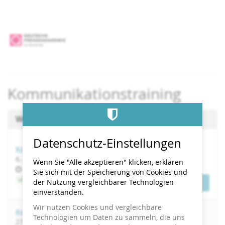
Zum
Haupt-
Inhalt
springen
Kommunikationstraining
Wählen Sie einen Termin aus
Datenschutz-Einstellungen
Kommunikationstraining
bis
6.
–
7. November 2026
Wenn Sie "Alle akzeptieren" klicken, erklären
Uhrzeit
10:00
Sie sich mit der Speicherung von Cookies und
Jetzt buchen
der Nutzung vergleichbarer Technologien
Tickets
einverstanden.
Wir nutzen Cookies und vergleichbare
Kommunikationstraining
Technologien um Daten zu sammeln, die uns
bis
27.
–
28. November 2026