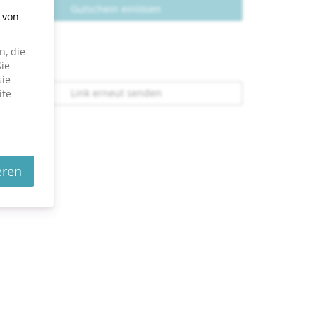
Gutschein einlösen
g von
, die
ie
sie
Link erneut senden
ite
eren