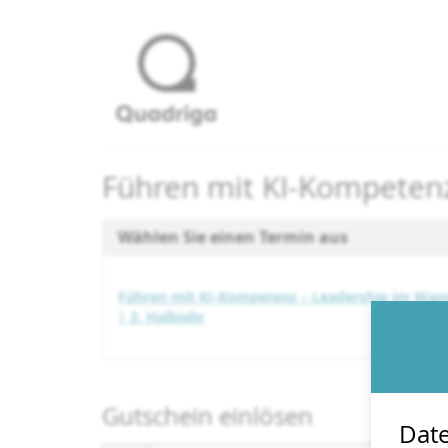
Zum
Haupt-
Inhalt
springen
Führen mit KI-Kompeten
Wählen Sie einen Termin aus
Führen mit KI-Kompetenz – Leadership im Wan
| 2. Halbjahr
Gutschein einlösen
Date