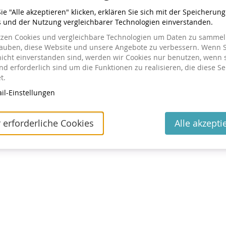
e "Alle akzeptieren" klicken, erklären Sie sich mit der Speicherun
s und der Nutzung vergleichbarer Technologien einverstanden.
tzen Cookies und vergleichbare Technologien um Daten zu sammeln
tellt haben
lauben, diese Website und unsere Angebote zu verbessern. Wenn S
nicht einverstanden sind, werden wir Cookies nur benutzen, wenn 
ng einsehen oder ändern wollen, klicken Sie auf den Link in
d erforderlich sind um die Funktionen zu realisieren, die diese Se
 geschickt haben. Wenn Sie den Link nicht finden können,
t.
utes Zusenden des Links anzufordern.
il-Einstellungen
Kontakt
Cookie-Einstellungen
Impressum
Datenschutz
powered by pretix
 erforderliche Cookies
Alle akzepti