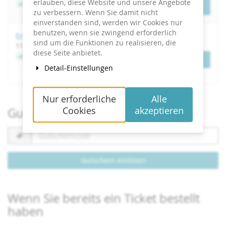
erlauben, diese Website und unsere Angebote
Jetzt buchen
Tickets
zu verbessern. Wenn Sie damit nicht
einverstanden sind, werden wir Cookies nur
benutzen, wenn sie zwingend erforderlich
Erfolgreiches Performance Management
sind um die Funktionen zu realisieren, die
bis
11.
–
12. Mai 2027
diese Seite anbietet.
Jetzt buchen
Tickets
Detail-Einstellungen
Nur erforderliche
Alle
Cookies
akzeptieren
Gutschein einlösen
Gutscheincode
erforderlich
Gutschein einlösen
Wenn Sie bereits ein Ticket bestellt
haben