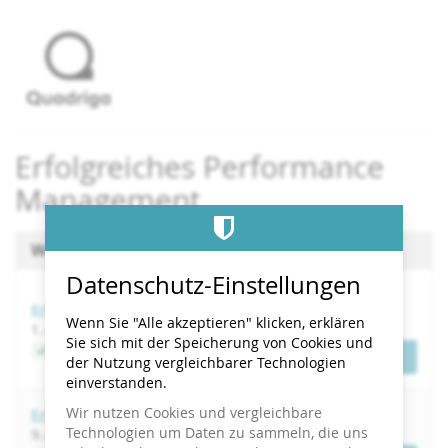
Zum
Haupt-
Inhalt
springen
Erfolgreiches Performance
Management
Wählen Sie einen Termin aus
Datenschutz-Einstellungen
Erfolgreiches Performance Management
Wenn Sie "Alle akzeptieren" klicken, erklären
bis
1.
–
2. September 2026
Sie sich mit der Speicherung von Cookies und
Jetzt buchen
Tickets
der Nutzung vergleichbarer Technologien
einverstanden.
Wir nutzen Cookies und vergleichbare
Erfolgreiches Performance Management
Technologien um Daten zu sammeln, die uns
bis
9.
–
10. Dezember 2026