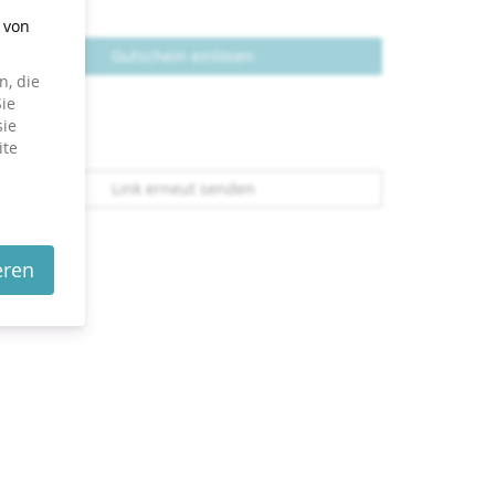
g von
Gutschein einlösen
, die
ie
sie
ite
Link erneut senden
eren