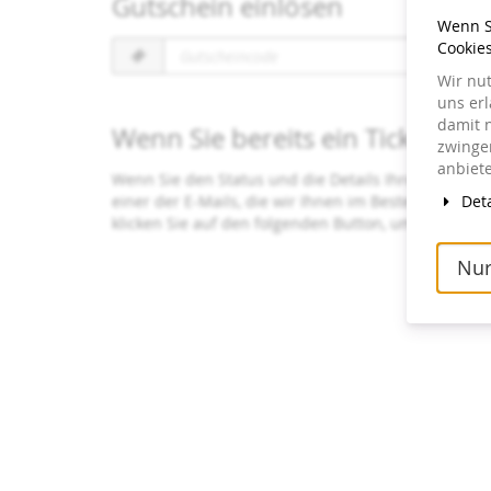
Gutschein einlösen
Wenn Si
Gutscheincode
Cookie
erforderlich
Wir nu
uns er
damit 
Wenn Sie bereits ein Ticket bes
zwingen
anbiete
Wenn Sie den Status und die Details Ihrer Bestellu
Deta
einer der E-Mails, die wir Ihnen im Bestellvorgang
klicken Sie auf den folgenden Button, um ein erne
Nur