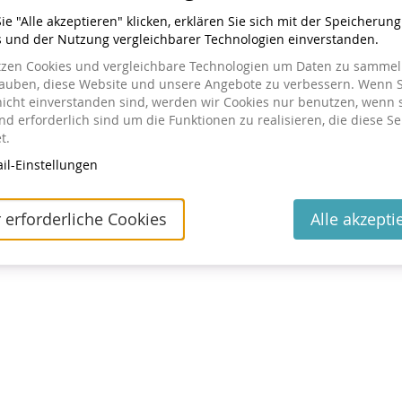
e "Alle akzeptieren" klicken, erklären Sie sich mit der Speicherun
s und der Nutzung vergleichbarer Technologien einverstanden.
tzen Cookies und vergleichbare Technologien um Daten zu sammeln
lauben, diese Website und unsere Angebote zu verbessern. Wenn S
nicht einverstanden sind, werden wir Cookies nur benutzen, wenn 
tellt haben
d erforderlich sind um die Funktionen zu realisieren, die diese Se
t.
ng einsehen oder ändern wollen, klicken Sie auf den Link in
il-Einstellungen
 geschickt haben. Wenn Sie den Link nicht finden können,
utes Zusenden des Links anzufordern.
 erforderliche Cookies
Alle akzepti
Kontakt
Cookie-Einstellungen
Impressum
Datenschutz
powered by pretix