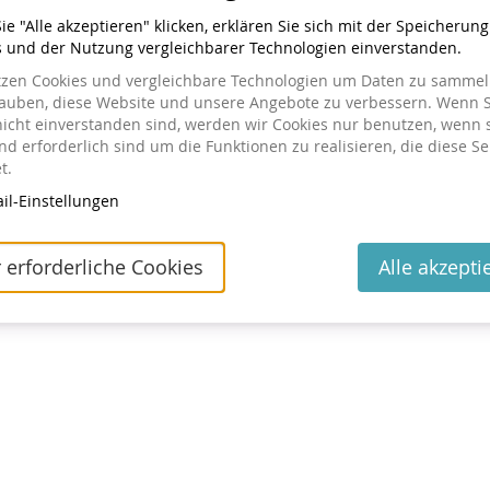
e "Alle akzeptieren" klicken, erklären Sie sich mit der Speicherun
s und der Nutzung vergleichbarer Technologien einverstanden.
tzen Cookies und vergleichbare Technologien um Daten zu sammeln
lauben, diese Website und unsere Angebote zu verbessern. Wenn S
nicht einverstanden sind, werden wir Cookies nur benutzen, wenn 
tellt haben
d erforderlich sind um die Funktionen zu realisieren, die diese Se
t.
ng einsehen oder ändern wollen, klicken Sie auf den Link in
il-Einstellungen
 geschickt haben. Wenn Sie den Link nicht finden können,
utes Zusenden des Links anzufordern.
 erforderliche Cookies
Alle akzepti
Kontakt
Cookie-Einstellungen
Impressum
Datenschutz
powered by pretix