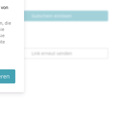
g von
Gutschein einlösen
, die
ie
sie
ite
Link erneut senden
eren