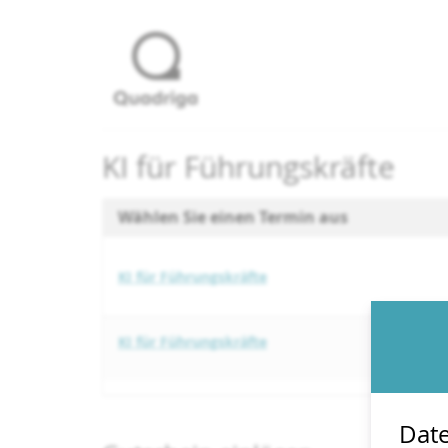
Zum
Haupt-
Inhalt
springen
KI für Führungskräfte
Wählen Sie einen Termin aus
KI für Führungskräfte
KI für Führungskräfte
Date