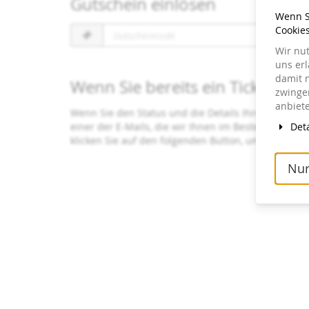
Gutschein einlösen
Wenn Si
Gutscheincode
Cookie
erforderlich
Wir nu
uns er
damit 
Wenn Sie bereits ein Ticket bes
zwingen
anbiete
Wenn Sie den Status und die Details Ihrer Bestellu
Deta
einer der E-Mails, die wir Ihnen im Bestellvorgang
klicken Sie auf den folgenden Button, um ein erne
Nur