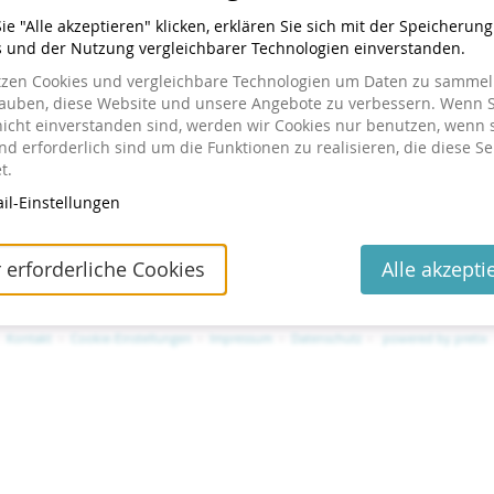
e "Alle akzeptieren" klicken, erklären Sie sich mit der Speicherun
s und der Nutzung vergleichbarer Technologien einverstanden.
tzen Cookies und vergleichbare Technologien um Daten zu sammeln
lauben, diese Website und unsere Angebote zu verbessern. Wenn S
nicht einverstanden sind, werden wir Cookies nur benutzen, wenn 
d erforderlich sind um die Funktionen zu realisieren, die diese Se
t.
il-Einstellungen
tellt haben
ng einsehen oder ändern wollen, klicken Sie auf den Link in
 erforderliche Cookies
Alle akzepti
 geschickt haben. Wenn Sie den Link nicht finden können,
utes Zusenden des Links anzufordern.
Kontakt
Cookie-Einstellungen
Impressum
Datenschutz
powered by pretix