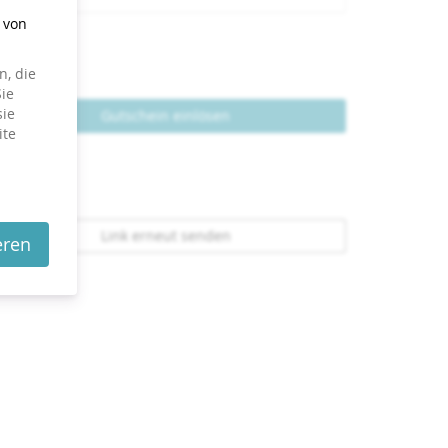
g von
, die
ie
sie
Gutschein einlösen
ite
Link erneut senden
eren